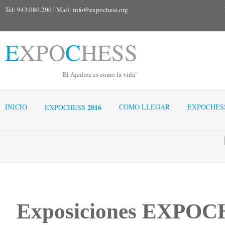
Tel: 943.080.200 | Mail:
info@expochess.org
E
XPO
C
HESS
"El Ajedrez es como la vida"
INICIO
2016
CÓMO LLEGAR
EXPOCHES
EXPOCHESS
Exposiciones
EXPOCH