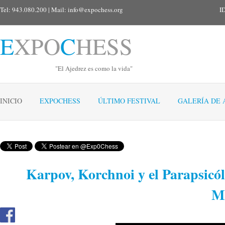
Tel: 943.080.200 | Mail:
info@expochess.org
I
E
XPO
C
HESS
"El Ajedrez es como la vida"
INICIO
EXPOCHESS
ÚLTIMO FESTIVAL
GALERÍA DE 
Karpov, Korchnoi y el Parapsic
M