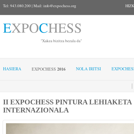
Tel: 943.080.200 | Mail:
info@expochess.org
HIZ
E
XPO
C
HESS
"Xakea bizitza bezala da"
HASIERA
2016
NOLA IRITSI
EXPOCHES
EXPOCHESS
II
EXPOCHESS
PINTURA LEHIAKETA
INTERNAZIONALA