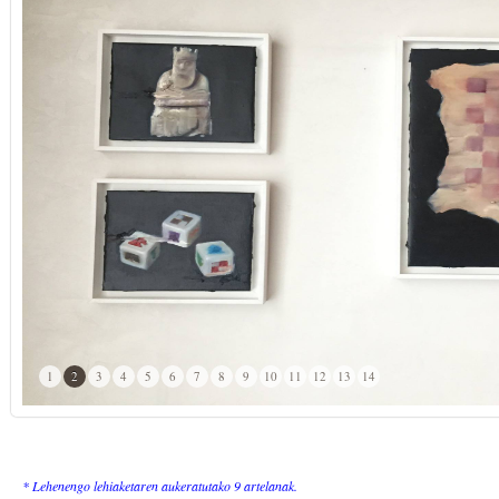
1
2
3
4
5
6
7
8
9
10
11
12
13
14
* Lehenengo lehiaketaren aukeratutako 9 artelanak.