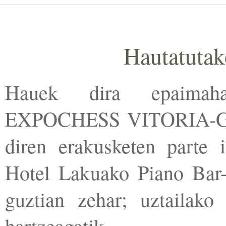
Hautatutako
Hauek dira epaimahai
EXPOCHESS VITORIA-GAS
diren erakusketen parte 
Hotel Lakuako Piano Bar-e
guztian zehar; uztailako
hartzeagatik.