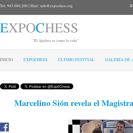
Tel: 943.080.200 | Mail:
info@expochess.org
I
E
XPO
C
HESS
"El Ajedrez es como la vida"
INICIO
EXPOCHESS
ÚLTIMO FESTIVAL
GALERÍA DE 
Marcelino Sión revela el Magistr