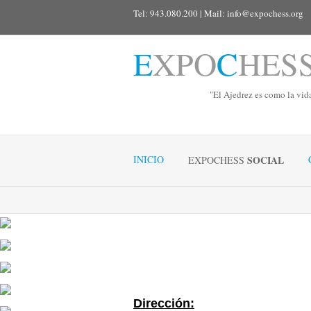
Tel: 943.080.200 | Mail:
info@expochess.org
E
XPO
C
HES
"El Ajedrez es como la vid
INICIO
SOCIAL
EXPOCHESS
Dirección: